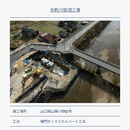
有帆川築堤工事
施工場所
山口県山陽小野田市
工法
樋門ボックスカルバート工法